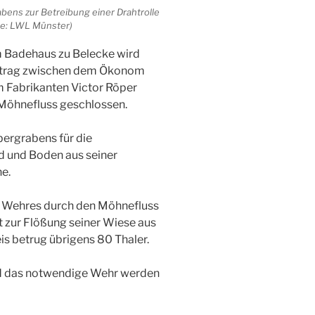
bens zur Betreibung einer Drahtrolle
le: LWL Münster)
m Badehaus zu Belecke wird
ertrag zwischen dem Ökonom
 Fabrikanten Victor Röper
Möhnefluss geschlossen.
bergrabens für die
d und Boden aus seiner
e.
es Wehres durch den Möhnefluss
t zur Flößung seiner Wiese aus
s betrug übrigens 80 Thaler.
nd das notwendige Wehr werden