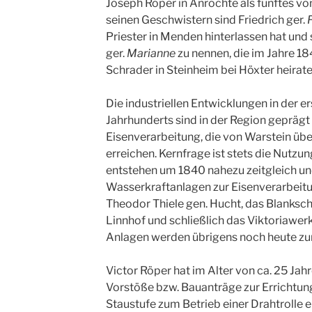
Joseph Röper in Anröchte als fünftes vo
seinen Geschwistern sind Friedrich ger.
F
Priester in Menden hinterlassen hat un
ger.
Marianne
zu nennen, die im Jahre 1
Schrader in Steinheim bei Höxter heirate
Die industriellen Entwicklungen in der e
Jahrhunderts sind in der Region gepräg
Eisenverarbeitung, die von Warstein üb
erreichen. Kernfrage ist stets die Nutzu
entstehen um 1840 nahezu zeitgleich u
Wasserkraftanlagen zur Eisenverarbeit
Theodor Thiele gen. Hucht, das Blanksc
Linnhof und schließlich das Viktoriawerk
Anlagen werden übrigens noch heute zu
Victor Röper hat im Alter von ca. 25 Jah
Vorstöße bzw. Bauanträge zur Errichtun
Staustufe zum Betrieb einer Drahtrolle e