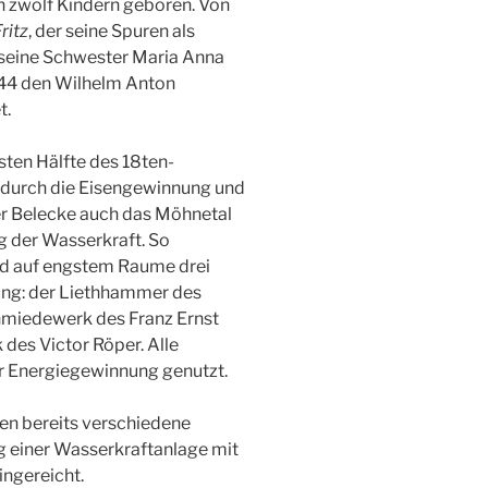
n zwölf Kindern geboren. Von
ritz
, der seine Spuren als
d seine Schwester Maria Anna
844 den Wilhelm Anton
t.
rsten Hälfte des 18ten-
t durch die Eisengewinnung und
er Belecke auch das Möhnetal
ng der Wasserkraft. So
nd auf engstem Raume drei
ung: der Liethhammer des
hmiedewerk des Franz Ernst
 des Victor Röper. Alle
r Energiegewinnung genutzt.
ren bereits verschiedene
g einer Wasserkraftanlage mit
ingereicht.