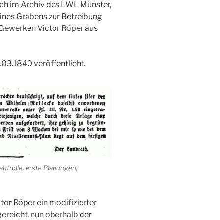
ich im Archiv des LWL Münster,
eines Grabens zur Betreibung
s Gewerken Victor Röper aus
.03.1840 veröffentlicht.
ahtrolle, erste Planungen,
or Röper ein modifizierter
gereicht, nun oberhalb der