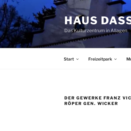
Zum
Inhalt
HAUS DAS
springen
Das Kulturzentrum in Allagen
Start
Freizeitpark
M
DER GEWERKE FRANZ VI
RÖPER GEN. WICKER