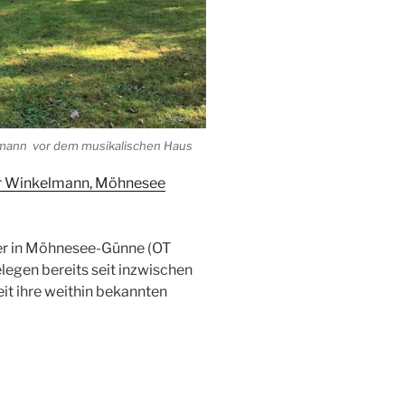
mann vor dem musikalischen Haus
er Winkelmann, Möhnesee
lier in Möhnesee-Günne (OT
egen bereits seit inzwischen
it ihre weithin bekannten