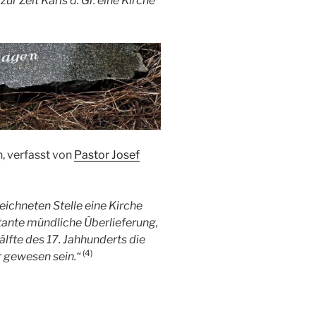
zur Zeit Karls d. Gr. eine Kirche
n, verfasst von
Pastor Josef
eichneten Stelle eine Kirche
tante mündliche Überlieferung,
älfte des 17. Jahhunderts die
(4)
 gewesen sein.“