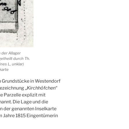
 der Allager
theilt durch Th.
nes L, unklar)
lkarte
en Grundstücke in Westendorf
bezeichnung „
Kirchhöfchen
“
 Parzelle explizit mit
annt. Die Lage und die
n der genannten Inselkarte
m Jahre 1815 Eingentümerin