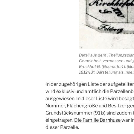
Detail aus dem „Theilungsplan
Gemeinheit, vermessen und ge
Brockhof G. (Geometer) l. (klei
1812/13“, Darstellung als Inse
In der zugehörigen Liste der aufgeteilt
wird exklusiv und amtlich die Parzellen
ausgewiesen. In dieser Liste wird besagte
Nummer, Flächengröße und Besitzer gen
Grundstücksnummer (91 b) sind zudem i
eingetragen.
Die Familie Barnhuse
war i
dieser Parzelle.