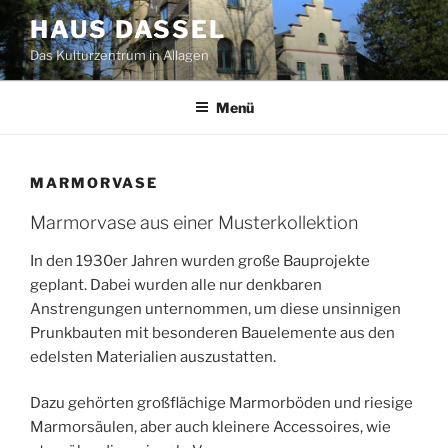
Zum
HAUS DASSEL
Inhalt
Das Kulturzentrum in Allagen
springen
Menü
MARMORVASE
Marmorvase aus einer Musterkollektion
In den 1930er Jahren wurden große Bauprojekte
geplant. Dabei wurden alle nur denkbaren
Anstrengungen unternommen, um diese unsinnigen
Prunkbauten mit besonderen Bauelemente aus den
edelsten Materialien auszustatten.
Dazu gehörten großflächige Marmorböden und riesige
Marmorsäulen, aber auch kleinere Accessoires, wie