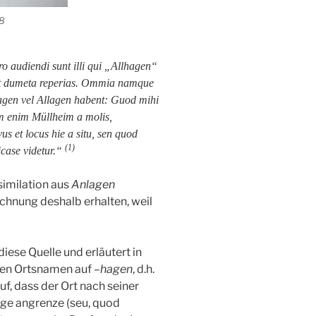
08
ero audiendi sunt illi qui „Allhagen“
 et dumeta reperias. Ommia namque
agen vel Allagen habent: Guod mihi
 enim Müllheim a molis,
s et locus hie a situ, sen quod
(1)
case videtur.“
imilation aus
Anlagen
chnung deshalb erhalten, weil
diese Quelle und erläutert in
inen Ortsnamen auf –
hagen
, d.h.
f, dass der Ort nach seiner
erge angrenze (seu, quod