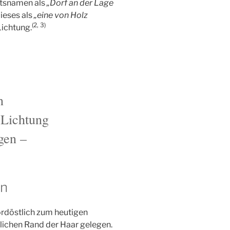
rtsnamen als
„Dorf an der Lage
dieses als
„eine von Holz
(2, 3)
 Lichtung.
n
 Lichtung
gen –
en
ordöstlich zum heutigen
lichen Rand der Haar gelegen.