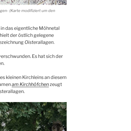
rgen- (Karte modifiziert um den
in das eigentliche Möhnetal
hielt der östlich gelegene
Bezeichnung
Oisterallagen
.
 verschwunden. Es hat sich der
n.
nes kleinen Kirchleins an diesem
 Namen
am Kirchhöfchen
zeugt
sterallagen.