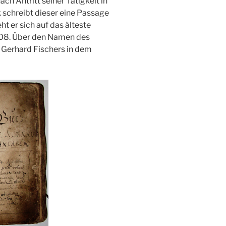
ach Antritt seiner Tätigkeit in
k schreibt dieser eine Passage
t er sich auf das älteste
608. Über den Namen des
 Gerhard Fischers in dem