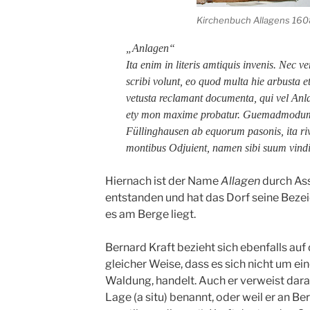
Kirchenbuch Allagens 16
„Anlagen“
Ita enim in literis amtiquis invenis. Nec v
scribi volunt, eo quod multa hie arbusta
vetusta reclamant documenta, qui vel Anl
ety mon maxime probatur. Guemadmodum
Füllinghausen ab equorum pasonis, ita rivu
montibus Odjuient, namen sibi suum vindi
Hiernach ist der Name
Allagen
durch Ass
entstanden und hat das Dorf seine Bezei
es am Berge liegt.
Bernard Kraft bezieht sich ebenfalls auf 
gleicher Weise, dass es sich nicht um e
Waldung, handelt. Auch er verweist darau
Lage (a situ) benannt, oder weil er an B