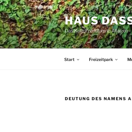
Zum
Inhalt
HAUS DAS
springen
Das Kulturzentrum in Allagen
Start
Freizeitpark
M
DEUTUNG DES NAMENS 