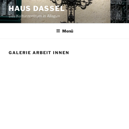
Zum
HAUS DASSEL
Inhalt
Das Kulturzentrum in Allagen
springen
Menü
GALERIE ARBEIT INNEN