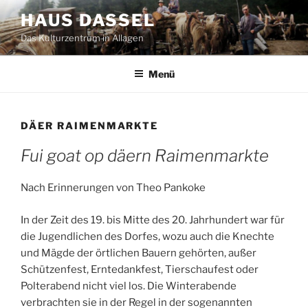
Zum
HAUS DASSEL
Inhalt
Das Kulturzentrum in Allagen
springen
Menü
DÄER RAIMENMARKTE
Fui goat op däern Raimenmarkte
Nach Erinnerungen von Theo Pankoke
In der Zeit des 19. bis Mitte des 20. Jahrhundert war für
die Jugendlichen des Dorfes, wozu auch die Knechte
und Mägde der örtlichen Bauern gehörten, außer
Schützenfest, Erntedankfest, Tierschaufest oder
Polterabend nicht viel los. Die Winterabende
verbrachten sie in der Regel in der sogenannten